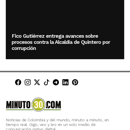
Fico Gutiérrez entrega avances sobre
procesos contra la Alcaldía de Quintero por
corrupción
Minuto30 en Facebook
Minuto30 en Instagram
Minuto30 en X (Twitter)
Minuto30 en TikTok
Canal de Minuto30 en T
Minuto30 en LinkedIn
Minuto30 en Pinte
Noticias de Colombia y del mundo, minuto a minuto, en
tiempo real. Oigo, veo y leo en un solo medio de
comunicación nativo digital.