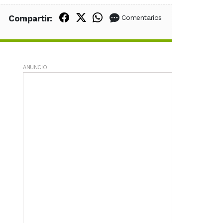
Compartir en Facebook
Compartir en X (Twitter)
Compartir en WhatsApp
Compartir:
Comentarios
ANUNCIO