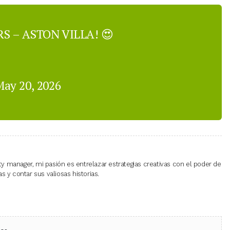
 – ASTON VILLA! 😍
ay 20, 2026
 manager, mi pasión es entrelazar estrategias creativas con el poder de
 y contar sus valiosas historias.