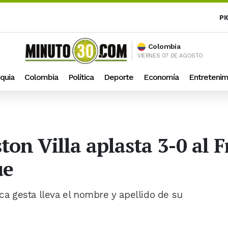
PI
Colombia
VIERNES 07 DE AGOSTO
quia
Colombia
Política
Deporte
Economía
Entretenim
ton Villa aplasta 3-0 al F
ue
ica gesta lleva el nombre y apellido de su