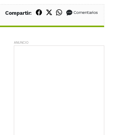
Compartir en Facebook
Compartir en X (Twitter)
Compartir en WhatsApp
Compartir:
Comentarios
ANUNCIO