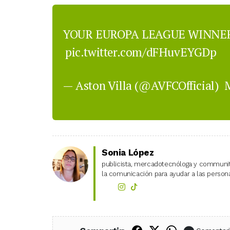
YOUR EUROPA LEAGUE WINNERS
pic.twitter.com/dFHuvEYGDp
— Aston Villa (@AVFCOfficial)
M
Sonia López
publicista, mercadotecnóloga y community
la comunicación para ayudar a las personas