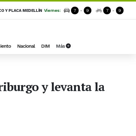
Viernes:
7
-
9
7
-
9
CO Y PLACA MEDELLÍN
iento
Nacional
DIM
Más
riburgo y levanta la