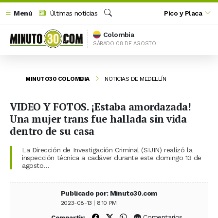
Menú
Últimas noticias
Pico y Placa
Buscar
Colombia
SÁBADO 08 DE AGOSTO
MINUTO30 COLOMBIA
NOTICIAS DE MEDELLÍN
VIDEO Y FOTOS. ¡Estaba amordazada!
Una mujer trans fue hallada sin vida
dentro de su casa
La Dirección de Investigación Criminal (SIJIN) realizó la
inspección técnica a cadáver durante este domingo 13 de
agosto…
Publicado por: Minuto30.com
2023-08-13 | 8:10 PM
Compartir en Facebook
Compartir en X (Twitter)
Compartir en WhatsApp
Comentarios
Compartir: