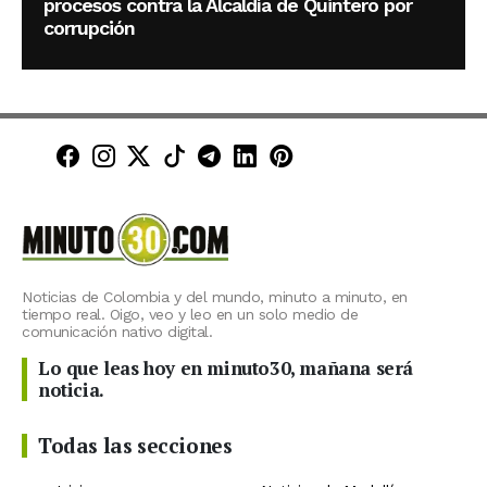
procesos contra la Alcaldía de Quintero por
corrupción
Minuto30 en Facebook
Minuto30 en Instagram
Minuto30 en X (Twitter)
Minuto30 en TikTok
Canal de Minuto30 en T
Minuto30 en LinkedIn
Minuto30 en Pinte
Noticias de Colombia y del mundo, minuto a minuto, en
tiempo real. Oigo, veo y leo en un solo medio de
comunicación nativo digital.
Lo que leas hoy en minuto30, mañana será
noticia.
Todas las secciones