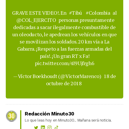
GRAVE ESTE VIDEO!. En
#Tibú
#Colombia
al
@COL_EJERCITO
personas presuntamente
dedicadas a sacar ilegalmente combustible de
un oleoducto, le apedrean los vehículos en que
se movilizan los soldados. 20 km vía a La
Gabarra. ¡Respeto a las fuerzas armadas del
país!. ¡Un gran RT x Fa!
pic.twitter.com/4I9Ujfrgh6
— Víctor Boekhoudt (@VictorMarenco)
18 de
octubre de 2018
Redacción Minuto30
Lo que leas hoy en Minuto30... Mañana será noticia.