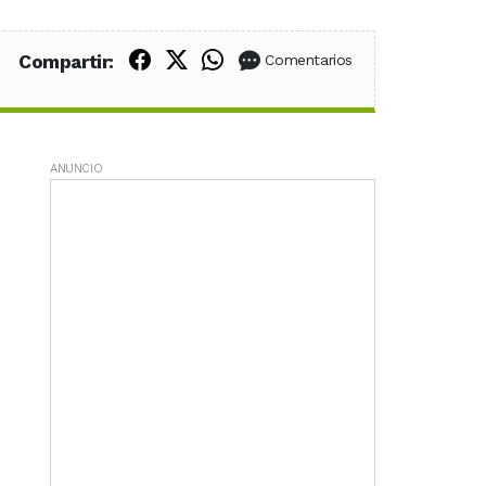
Compartir en Facebook
Compartir en X (Twitter)
Compartir en WhatsApp
Compartir:
Comentarios
ANUNCIO