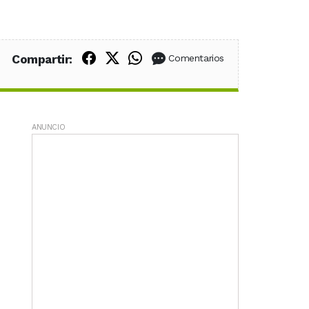
Compartir en Facebook
Compartir en X (Twitter)
Compartir en WhatsApp
Compartir:
Comentarios
ANUNCIO