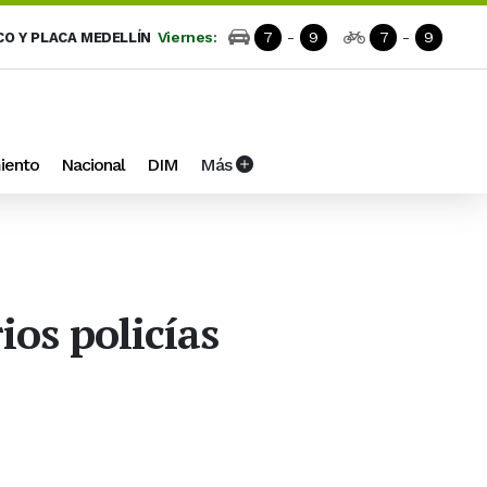
Viernes:
7
-
9
7
-
9
CO Y PLACA MEDELLÍN
iento
Nacional
DIM
Más
ios policías