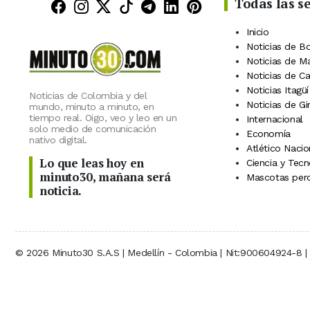
Todas las s
Minuto30 en Facebook
Minuto30 en Instagram
Minuto30 en X (Twitter)
Minuto30 en TikTok
Canal de Minuto30 en
Minuto30 en Linke
Minuto30 en Pin
Inicio
Noticias de B
Noticias de M
Noticias de C
Noticias Itagüí
Noticias de Colombia y del
Noticias de Gi
mundo, minuto a minuto, en
tiempo real. Oigo, veo y leo en un
Internacional
solo medio de comunicación
Economía
nativo digital.
Atlético Nacio
Lo que leas hoy en
Ciencia y Tecn
minuto30, mañana será
Mascotas perd
noticia.
© 2026 Minuto30 S.A.S | Medellín - Colombia | Nit:900604924-8