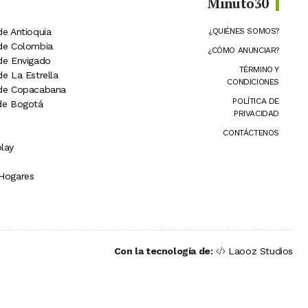
Minuto30
de Antioquia
¿QUIÉNES SOMOS?
 de Colombia
¿CÓMO ANUNCIAR?
 de Envigado
TÉRMINO Y
de La Estrella
CONDICIONES
 de Copacabana
POLÍTICA DE
 de Bogotá
PRIVACIDAD
CONTÁCTENOS
lay
 Hogares
Con la tecnología de:
Laooz Studios