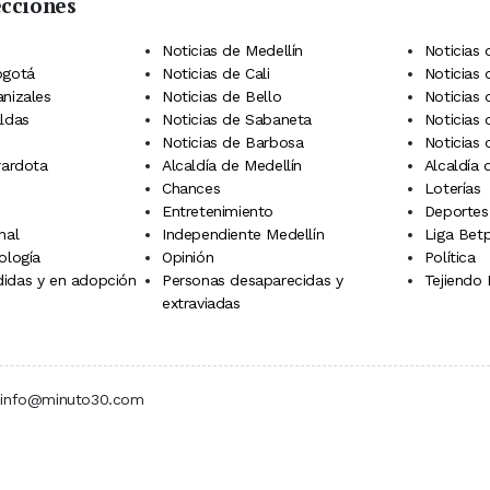
ecciones
 Telegram
dIn
terest
Noticias de Medellín
Noticias 
ogotá
Noticias de Cali
Noticias
anizales
Noticias de Bello
Noticias
aldas
Noticias de Sabaneta
Noticias 
Noticias de Barbosa
Noticias
rardota
Alcaldía de Medellín
Alcaldía
Chances
Loterías
Entretenimiento
Deportes
nal
Independiente Medellín
Liga Betp
ología
Opinión
Política
idas y en adopción
Personas desaparecidas y
Tejiendo
extraviadas
 | info@minuto30.com