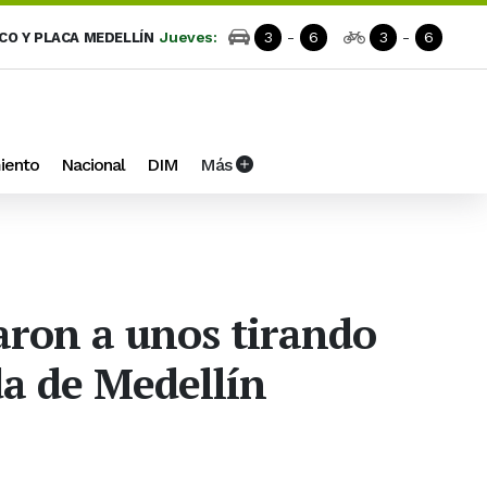
Jueves:
3
-
6
3
-
6
ICO Y PLACA MEDELLÍN
iento
Nacional
DIM
Más
aron a unos tirando
a de Medellín