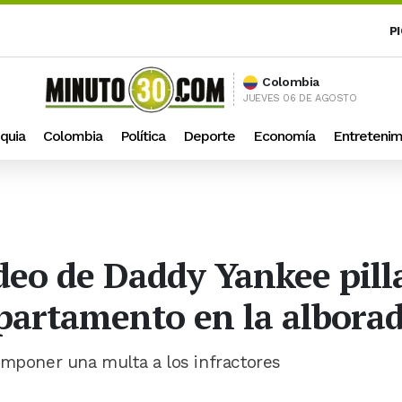
P
Colombia
JUEVES 06 DE AGOSTO
quia
Colombia
Política
Deporte
Economía
Entretenim
ideo de Daddy Yankee pill
partamento en la alborad
imponer una multa a los infractores