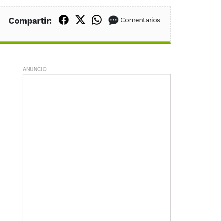
Compartir en Facebook
Compartir en X (Twitter)
Compartir en WhatsApp
Compartir:
Comentarios
ANUNCIO