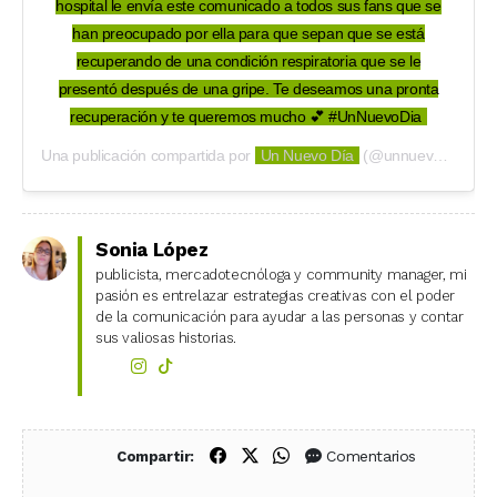
hospital le envía este comunicado a todos sus fans que se
han preocupado por ella para que sepan que se está
recuperando de una condición respiratoria que se le
presentó después de una gripe. Te deseamos una pronta
recuperación y te queremos mucho 💕 #UnNuevoDia
Una publicación compartida por
Un Nuevo Día
(@unnuevodia) el
2
Sonia López
publicista, mercadotecnóloga y community manager, mi
pasión es entrelazar estrategias creativas con el poder
de la comunicación para ayudar a las personas y contar
sus valiosas historias.
Compartir en Facebook
Compartir en X (Twitter)
Compartir en WhatsApp
Comentarios
Compartir: