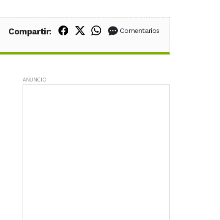
Compartir en Facebook
Compartir en X (Twitter)
Compartir en WhatsApp
Compartir:
Comentarios
ANUNCIO