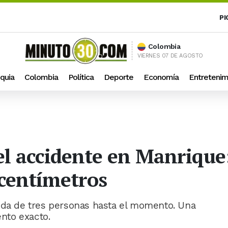
PI
Colombia
VIERNES 07 DE AGOSTO
quia
Colombia
Política
Deporte
Economía
Entretenim
 accidente en Manrique:
 centímetros
ida de tres personas hasta el momento. Una
nto exacto.