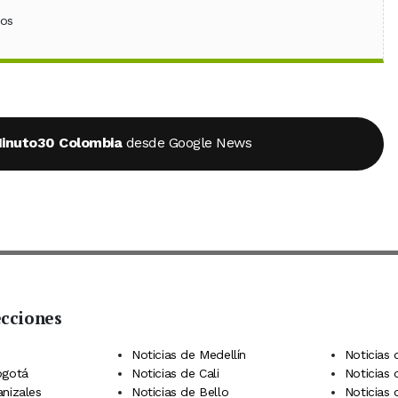
ebook
 (Twitter)
 en WhatsApp
ios
inuto30 Colombia
desde Google News
ecciones
 Telegram
dIn
terest
Noticias de Medellín
Noticias 
ogotá
Noticias de Cali
Noticias
anizales
Noticias de Bello
Noticias