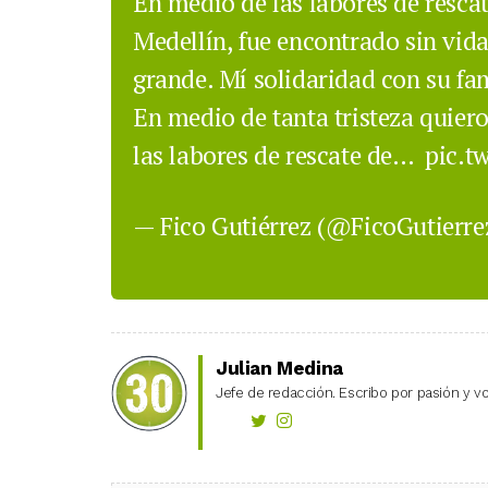
En medio de las labores de rescat
Medellín, fue encontrado sin vid
grande. Mí solidaridad con su fam
En medio de tanta tristeza quiero
las labores de rescate de…
pic.t
— Fico Gutiérrez (@FicoGutierr
Julian Medina
Jefe de redacción. Escribo por pasión y vo