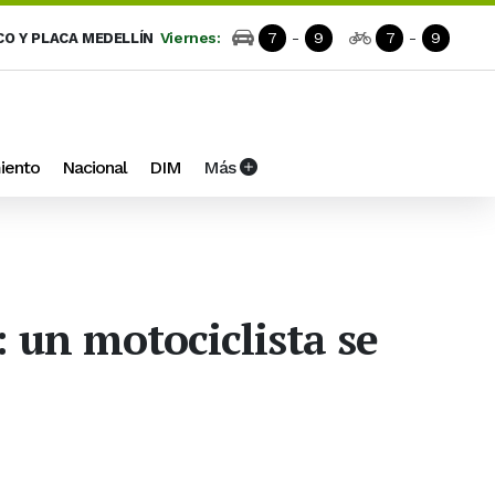
Viernes:
7
-
9
7
-
9
CO Y PLACA MEDELLÍN
iento
Nacional
DIM
Más
 un motociclista se