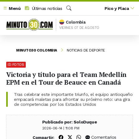
Menú
Últimas noticias
Pico y Placa
Buscar
Colombia
VIERNES 07 DE AGOSTO
MINUTO30 COLOMBIA
NOTICIAS DE DEPORTE
FOTOS
Victoria y título para el Team Medellín
EPM en el Tour de Beauce en Canadá
Tras celebrar este importante triunfo, el equipo antioqueño
empacará maletas para afrontar su próximo reto: una gira
de competencias por los Estados Unidos
Publicado por: SoloDuque
2026-06-14 | 11:08 PM
Compartir en Facebook
Compartir en X (Twitter)
Compartir en WhatsApp
Comentarios
Compartir: