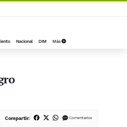
iento
Nacional
DIM
Más
gro
Compartir en Facebook
Compartir en X (Twitter)
Compartir en WhatsApp
Compartir:
Comentarios