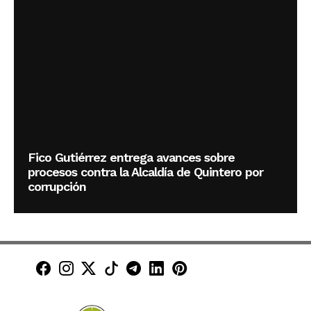
Fico Gutiérrez entrega avances sobre
procesos contra la Alcaldía de Quintero por
corrupción
Minuto30 en Facebook
Minuto30 en Instagram
Minuto30 en X (Twitter)
Minuto30 en TikTok
Canal de Minuto30 en T
Minuto30 en LinkedIn
Minuto30 en Pinte