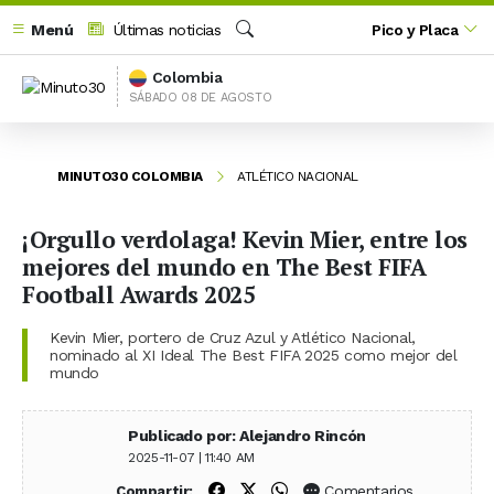
Menú
Últimas noticias
Pico y Placa
Buscar
Colombia
SÁBADO 08 DE AGOSTO
MINUTO30 COLOMBIA
ATLÉTICO NACIONAL
¡Orgullo verdolaga! Kevin Mier, entre los
mejores del mundo en The Best FIFA
Football Awards 2025
Kevin Mier, portero de Cruz Azul y Atlético Nacional,
nominado al XI Ideal The Best FIFA 2025 como mejor del
mundo
Publicado por: Alejandro Rincón
2025-11-07 | 11:40 AM
Compartir en Facebook
Compartir en X (Twitter)
Compartir en WhatsApp
Comentarios
Compartir: