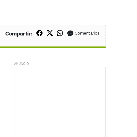
Compartir en Facebook
Compartir en X (Twitter)
Compartir en WhatsApp
Compartir:
Comentarios
ANUNCIO