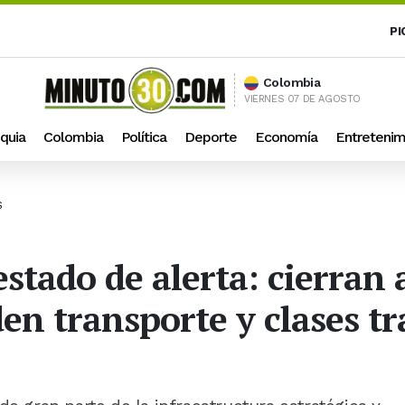
PI
Colombia
VIERNES 07 DE AGOSTO
quia
Colombia
Política
Deporte
Economía
Entretenim
S
stado de alerta: cierran
en transporte y clases tr