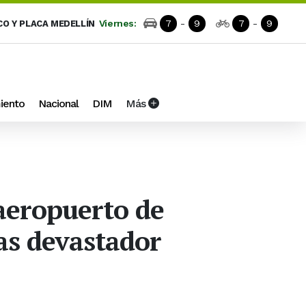
Viernes:
7
-
9
7
-
9
CO Y PLACA MEDELLÍN
iento
Nacional
DIM
Más
 aeropuerto de
as devastador