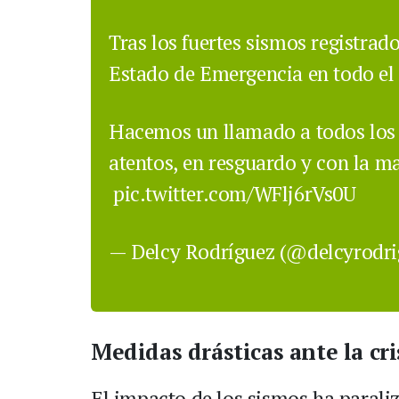
Tras los fuertes sismos registrad
Estado de Emergencia en todo el t
Hacemos un llamado a todos los
atentos, en resguardo y con la m
pic.twitter.com/WFlj6rVs0U
— Delcy Rodríguez (@delcyrodr
Medidas drásticas ante la cri
El impacto de los sismos ha paraliz