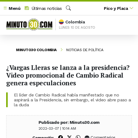
Menú
Últimas noticias
Pico y Placa
Buscar
Colombia
LUNES 10 DE AGOSTO
MINUTO30 COLOMBIA
NOTICIAS DE POLÍTICA
¿Vargas Lleras se lanza a la presidencia?
Video promocional de Cambio Radical
genera especulaciones
El líder de Cambio Radical había manifestado que no
aspirará a la Presidencia, sin embargo, el video abre paso a
la duda
Publicado por: Minuto30.com
2022-03-07 | 10:14 AM
Compartir en Facebook
Compartir en X (Twitter)
Compartir en WhatsApp
Comentarios
Compartir: