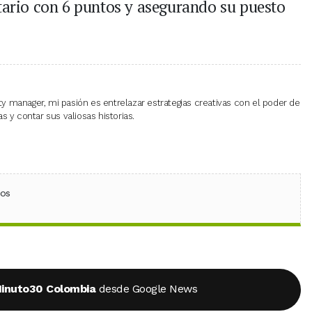
itario con 6 puntos y asegurando su puesto
 manager, mi pasión es entrelazar estrategias creativas con el poder de
 y contar sus valiosas historias.
ebook
 (Twitter)
 en WhatsApp
ios
inuto30 Colombia
desde Google News