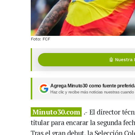
Foto: FCF
🤖 Nuestra 
Agrega Minuto30 como fuente preferid
Haz clic y recibe más noticias nuestras cuando
Minuto30.com
.- El director té
titular para encarar la segunda fe
Tras el gran debut, la Selección Co