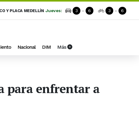
Jueves:
3
-
6
3
-
6
ICO Y PLACA MEDELLÍN
iento
Nacional
DIM
Más
a para enfrentar a