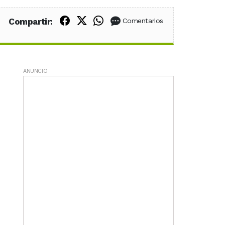
Compartir en Facebook
Compartir en X (Twitter)
Compartir en WhatsApp
Compartir:
Comentarios
ANUNCIO