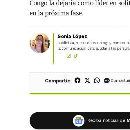
Congo la dejaría como líder en sol
en la próxima fase.
Sonia López
publicista, mercadotecnóloga y community
la comunicación para ayudar a las personas
Compartir en Fac
Compartir en X
Compartir
Compartir:
Comentar
Reciba noticias de
M