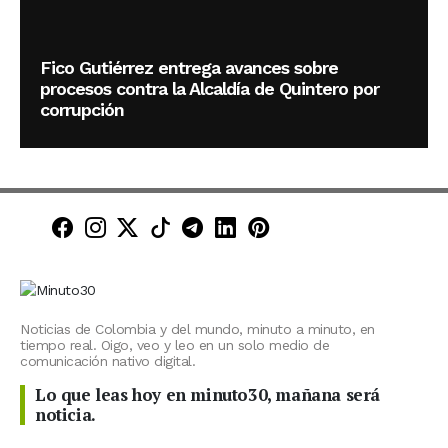
Fico Gutiérrez entrega avances sobre
procesos contra la Alcaldía de Quintero por
corrupción
Minuto30 en Facebook
Minuto30 en Instagram
Minuto30 en X (Twitter)
Minuto30 en TikTok
Canal de Minuto30 en T
Minuto30 en LinkedIn
Minuto30 en Pinte
Noticias de Colombia y del mundo, minuto a minuto, en
tiempo real. Oigo, veo y leo en un solo medio de
comunicación nativo digital.
Lo que leas hoy en minuto30, mañana será
noticia.