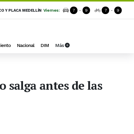
Viernes:
7
-
9
7
-
9
CO Y PLACA MEDELLÍN
iento
Nacional
DIM
Más
o salga antes de las