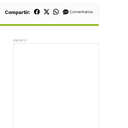
Compartir en Facebook
Compartir en X (Twitter)
Compartir en WhatsApp
Compartir:
Comentarios
ANUNCIO