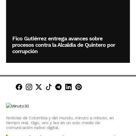
Fico Gutiérrez entrega avances sobre
procesos contra la Alcaldía de Quintero por
corrupción
Minuto30 en Facebook
Minuto30 en Instagram
Minuto30 en X (Twitter)
Minuto30 en TikTok
Canal de Minuto30 en T
Minuto30 en LinkedIn
Minuto30 en Pinte
Noticias de Colombia y del mundo, minuto a minuto, en
tiempo real. Oigo, veo y leo en un solo medio de
comunicación nativo digital.