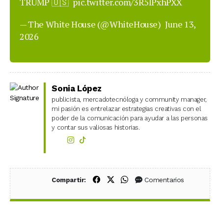
TRUMP 🇺🇸
pic.twitter.com/3R5IPxhPXX
— The White House (@WhiteHouse)
June 13,
2026
Sonia López
publicista, mercadotecnóloga y community manager,
mi pasión es entrelazar estrategias creativas con el
poder de la comunicación para ayudar a las personas
y contar sus valiosas historias.
Compartir en Facebook
Compartir en X (Twitter)
Compartir en WhatsApp
Comentarios
Compartir: