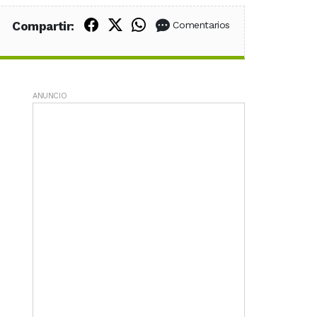
Compartir en Facebook
Compartir en X (Twitter)
Compartir en WhatsApp
Compartir:
Comentarios
ANUNCIO