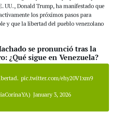
EE. UU., Donald Trump, ha manifestado que
 activamente los próximos pasos para
ble y que la libertad del pueblo venezolano
achado se pronunció tras la
ro: ¿Qué sigue en Venezuela?
libertad.
pic.twitter.com/ehy20V1xm9
iaCorinaYA)
January 3, 2026