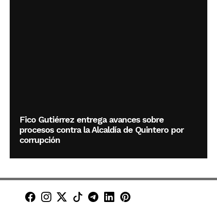
Fico Gutiérrez entrega avances sobre
procesos contra la Alcaldía de Quintero por
corrupción
Minuto30 en Facebook
Minuto30 en Instagram
Minuto30 en X (Twitter)
Minuto30 en TikTok
Canal de Minuto30 en T
Minuto30 en LinkedIn
Minuto30 en Pinte