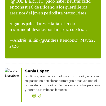
@COL_EJERCITO
pudo haber neutralizado,
en zona rural de Briceño, a los guerrilleros
asesinos del joven periodista Mateo Pérez.
Algunos pobladores estarían siendo
instrumentalizados por farc para que los…
— Andrés Julián (@AndresJRendonC)
May 22,
2026
Sonia López
publicista, mercadotecnóloga y community manager,
mi pasión es entrelazar estrategias creativas con el
poder de la comunicación para ayudar a las personas
y contar sus valiosas historias.