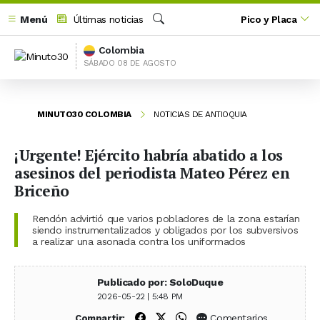
Menú
Últimas noticias
Pico y Placa
Buscar
Colombia
SÁBADO 08 DE AGOSTO
MINUTO30 COLOMBIA
NOTICIAS DE ANTIOQUIA
¡Urgente! Ejército habría abatido a los
asesinos del periodista Mateo Pérez en
Briceño
Rendón advirtió que varios pobladores de la zona estarían
siendo instrumentalizados y obligados por los subversivos
a realizar una asonada contra los uniformados
Publicado por: SoloDuque
2026-05-22 | 5:48 PM
Compartir en Facebook
Compartir en X (Twitter)
Compartir en WhatsApp
Comentarios
Compartir: