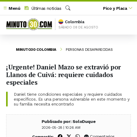
Menú
Últimas noticias
Pico y Placa
Buscar
Colombia
SÁBADO 08 DE AGOSTO
MINUTO30 COLOMBIA
PERSONAS DESAPARECIDAS
¡Urgente! Daniel Mazo se extravió por
Llanos de Cuivá: requiere cuidados
especiales
Daniel tiene condiciones especiales y requiere cuidados
específicos. Es una persona vulnerable en este momento y
su familia necesita encontrarlo
Publicado por: SoloDuque
2026-05-28 | 10:26 AM
Compartir en Facebook
Compartir en X (Twitter)
Compartir en WhatsApp
Comentarios
Compartir: