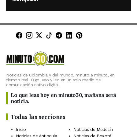
Minuto30 en Facebook
Minuto30 en Instagram
Minuto30 en X (Twitter)
Minuto30 en TikTok
Canal de Minuto30 en T
Minuto30 en LinkedIn
Minuto30 en Pinte
Noticias de Colombia y del mundo, minuto a minuto, en
tiempo real. Oigo, veo y leo en un solo medio de
comunicación nativo digital.
Lo que leas hoy en minuto30, mañana será
noticia.
Todas las secciones
Inicio
Noticias de Medellín
Noticias de Antioquia
Noticias de Bogotá