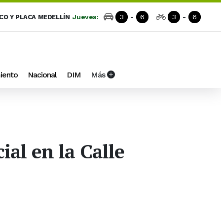
Jueves:
3
-
6
3
-
6
ICO Y PLACA MEDELLÍN
iento
Nacional
DIM
Más
al en la Calle