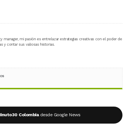
 manager, mi pasión es entrelazar estrategias creativas con el poder de
 y contar sus valiosas historias.
ebook
 (Twitter)
 en WhatsApp
ios
inuto30 Colombia
desde Google News