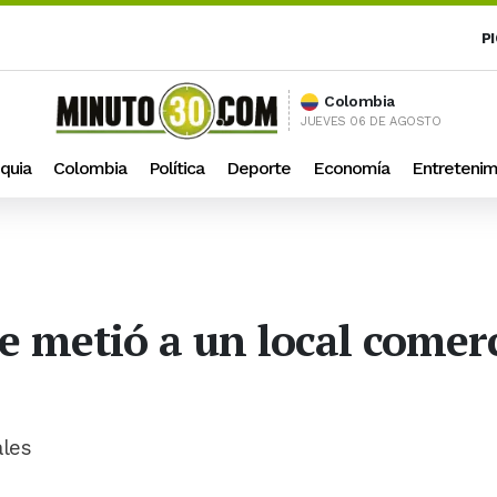
P
Colombia
JUEVES 06 DE AGOSTO
quia
Colombia
Política
Deporte
Economía
Entretenim
 metió a un local comerci
ales