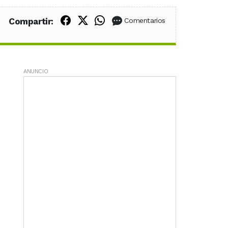
Compartir en Facebook
Compartir en X (Twitter)
Compartir en WhatsApp
Compartir:
Comentarios
ANUNCIO