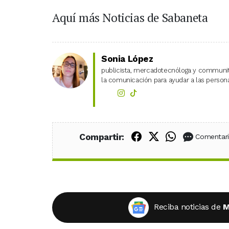
Aquí más Noticias de Sabaneta
Sonia López
publicista, mercadotecnóloga y community
la comunicación para ayudar a las personas
Compartir en Fac
Compartir en X
Compartir
Compartir:
Comentar
Reciba noticias de
M