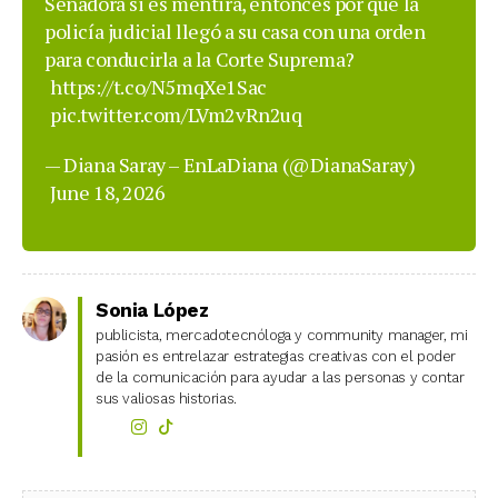
Senadora si es mentira, entonces por qué la
policía judicial llegó a su casa con una orden
para conducirla a la Corte Suprema?
https://t.co/N5mqXe1Sac
pic.twitter.com/LVm2vRn2uq
— Diana Saray – EnLaDiana (@DianaSaray)
June 18, 2026
Sonia López
publicista, mercadotecnóloga y community manager, mi
pasión es entrelazar estrategias creativas con el poder
de la comunicación para ayudar a las personas y contar
sus valiosas historias.