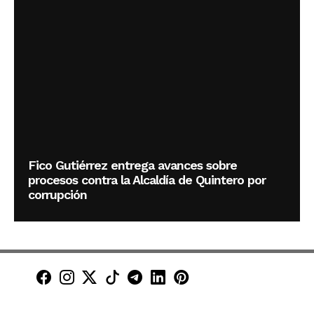
Fico Gutiérrez entrega avances sobre
procesos contra la Alcaldía de Quintero por
corrupción
Minuto30 en Facebook
Minuto30 en Instagram
Minuto30 en X (Twitter)
Minuto30 en TikTok
Canal de Minuto30 en T
Minuto30 en LinkedIn
Minuto30 en Pinte