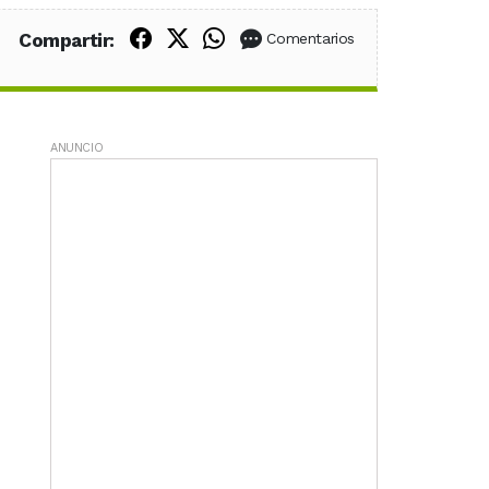
Compartir en Facebook
Compartir en X (Twitter)
Compartir en WhatsApp
Compartir:
Comentarios
ANUNCIO