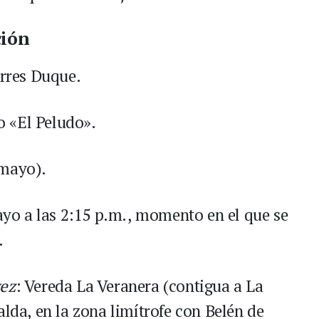
ción
orres Duque.
o «El Peludo».
 mayo).
yo a las 2:15 p.m., momento en el que se
.
vez
: Vereda La Veranera (contigua a La
alda, en la zona limítrofe con Belén de