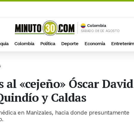
Colombia
SÁBADO 08 DE AGOSTO
quia
Colombia
Política
Deporte
Economía
Entretenim
S
 al «cejeño» Óscar David
Quindío y Caldas
 médica en Manizales, hacia donde presuntamente
o.