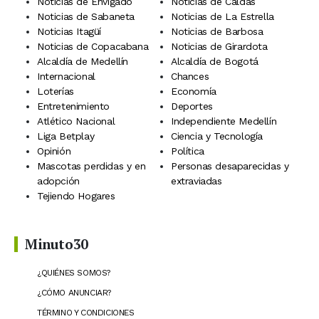
Noticias de Envigado
Noticias de Caldas
Noticias de Sabaneta
Noticias de La Estrella
Noticias Itagüí
Noticias de Barbosa
Noticias de Copacabana
Noticias de Girardota
Alcaldía de Medellín
Alcaldía de Bogotá
Internacional
Chances
Loterías
Economía
Entretenimiento
Deportes
Atlético Nacional
Independiente Medellín
Liga Betplay
Ciencia y Tecnología
Opinión
Política
Mascotas perdidas y en
Personas desaparecidas y
adopción
extraviadas
Tejiendo Hogares
Minuto30
¿QUIÉNES SOMOS?
¿CÓMO ANUNCIAR?
TÉRMINO Y CONDICIONES