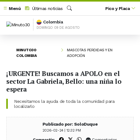
Menú
Últimas noticias
Pico y Placa
Buscar
Colombia
DOMINGO 09 DE AGOSTO
MINUTO30
MASCOTAS PERDIDAS Y EN
COLOMBIA
ADOPCIÓN
¡URGENTE! Buscamos a APOLO en el
sector La Gabriela, Bello: una niña lo
espera
Necesitamos la ayuda de toda la comunidad para
localizarlo
Publicado por: SoloDuque
2026-02-24 | 12:32 PM
Compartir en Facebook
Compartir en X (Twitter)
Compartir en WhatsApp
Comentarios
Compartir: