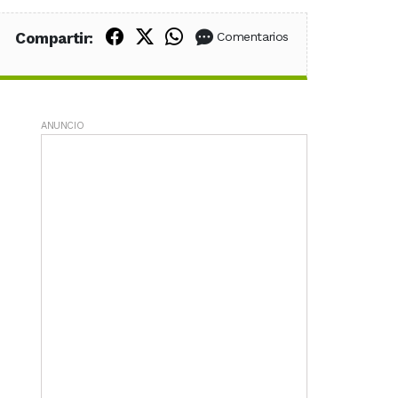
Compartir en Facebook
Compartir en X (Twitter)
Compartir en WhatsApp
Compartir:
Comentarios
ANUNCIO