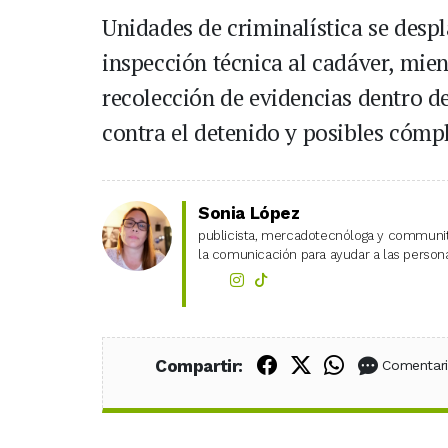
Unidades de criminalística se despl
inspección técnica al cadáver, mien
recolección de evidencias dentro del
contra el detenido y posibles cómpl
Sonia López
publicista, mercadotecnóloga y community
la comunicación para ayudar a las personas
Compartir en Fac
Compartir en X
Compartir
Compartir:
Comentar