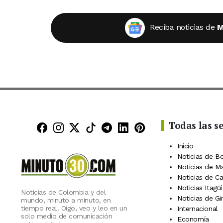
Reciba noticias de
M
Todas las s
Minuto30 en Facebook
Minuto30 en Instagram
Minuto30 en X (Twitter)
Minuto30 en TikTok
Canal de Minuto30 en
Minuto30 en Linke
Minuto30 en Pin
Inicio
Noticias de B
Noticias de M
Noticias de C
Noticias Itagüí
Noticias de Colombia y del
Noticias de Gi
mundo, minuto a minuto, en
tiempo real. Oigo, veo y leo en un
Internacional
solo medio de comunicación
Economía