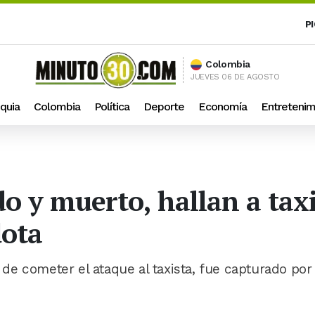
P
Colombia
JUEVES 06 DE AGOSTO
quia
Colombia
Política
Deporte
Economía
Entretenim
o y muerto, hallan a taxi
dota
e cometer el ataque al taxista, fue capturado por