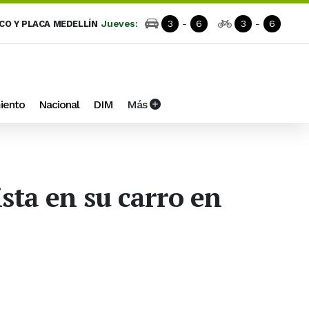
Jueves:
3
-
6
3
-
6
ICO Y PLACA MEDELLÍN
iento
Nacional
DIM
Más
sta en su carro en