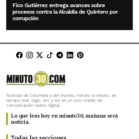
Fico Gutiérrez entrega avances sobre
procesos contra la Alcaldía de Quintero por
corrupción
Minuto30 en Facebook
Minuto30 en Instagram
Minuto30 en X (Twitter)
Minuto30 en TikTok
Canal de Minuto30 en T
Minuto30 en LinkedIn
Minuto30 en Pinte
Noticias de Colombia y del mundo, minuto a minuto, en
tiempo real. Oigo, veo y leo en un solo medio de
comunicación nativo digital.
Lo que leas hoy en minuto30, mañana será
noticia.
Todas las secciones