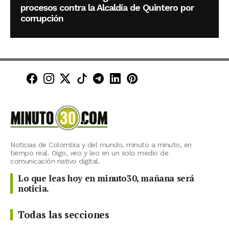
procesos contra la Alcaldía de Quintero por
corrupción
Minuto30 en Facebook
Minuto30 en Instagram
Minuto30 en X (Twitter)
Minuto30 en TikTok
Canal de Minuto30 en T
Minuto30 en LinkedIn
Minuto30 en Pinte
Noticias de Colombia y del mundo, minuto a minuto, en
tiempo real. Oigo, veo y leo en un solo medio de
comunicación nativo digital.
Lo que leas hoy en minuto30, mañana será
noticia.
Todas las secciones