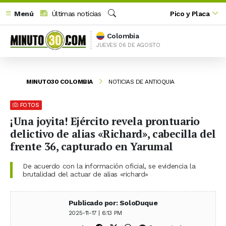
Menú
Últimas noticias
Pico y Placa
Buscar
Colombia
JUEVES 06 DE AGOSTO
MINUTO30 COLOMBIA
NOTICIAS DE ANTIOQUIA
FOTOS
¡Una joyita! Ejército revela prontuario
delictivo de alias «Richard», cabecilla del
frente 36, capturado en Yarumal
De acuerdo con la información oficial, se evidencia la
brutalidad del actuar de alias «richard»
Publicado por: SoloDuque
2025-11-17 | 6:13 PM