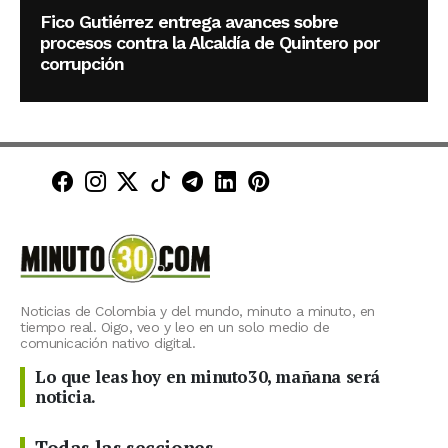
Fico Gutiérrez entrega avances sobre
procesos contra la Alcaldía de Quintero por
corrupción
Minuto30 en Facebook
Minuto30 en Instagram
Minuto30 en X (Twitter)
Minuto30 en TikTok
Canal de Minuto30 en T
Minuto30 en LinkedIn
Minuto30 en Pinte
Noticias de Colombia y del mundo, minuto a minuto, en
tiempo real. Oigo, veo y leo en un solo medio de
comunicación nativo digital.
Lo que leas hoy en minuto30, mañana será
noticia.
Todas las secciones