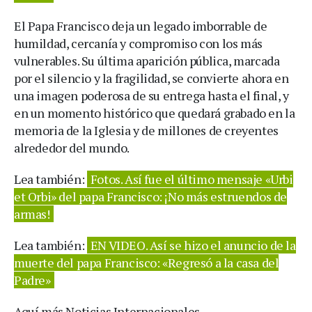
El Papa Francisco deja un legado imborrable de
humildad, cercanía y compromiso con los más
vulnerables. Su última aparición pública, marcada
por el silencio y la fragilidad, se convierte ahora en
una imagen poderosa de su entrega hasta el final, y
en un momento histórico que quedará grabado en la
memoria de la Iglesia y de millones de creyentes
alrededor del mundo.
Lea también:
Fotos. Así fue el último mensaje «Urbi
et Orbi» del papa Francisco: ¡No más estruendos de
armas!
Lea también:
EN VIDEO. Así se hizo el anuncio de la
muerte del papa Francisco: «Regresó a la casa del
Padre»
Aquí más Noticias Internacionales