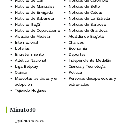
Noticias de Cali
Noticias de Colombia
Noticias de Manizales
Noticias de Bello
Noticias de Envigado
Noticias de Caldas
Noticias de Sabaneta
Noticias de La Estrella
Noticias Itagüí
Noticias de Barbosa
Noticias de Copacabana
Noticias de Girardota
Alcaldía de Medellín
Alcaldía de Bogotá
Internacional
Chances
Loterías
Economía
Entretenimiento
Deportes
Atlético Nacional
Independiente Medellín
Liga Betplay
Ciencia y Tecnología
Opinión
Política
Mascotas perdidas y en
Personas desaparecidas y
adopción
extraviadas
Tejiendo Hogares
Minuto30
¿QUIÉNES SOMOS?