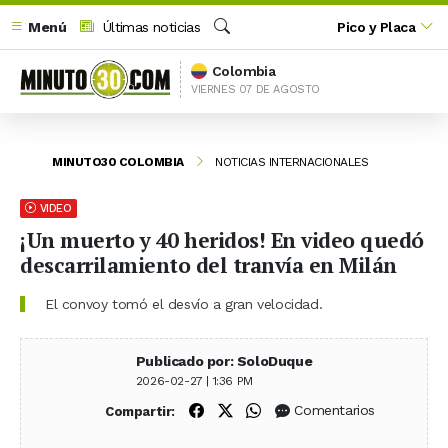
Menú
Últimas noticias
Pico y Placa
Buscar
Colombia
VIERNES 07 DE AGOSTO
MINUTO30 COLOMBIA
NOTICIAS INTERNACIONALES
VIDEO
¡Un muerto y 40 heridos! En video quedó
descarrilamiento del tranvía en Milán
El convoy tomó el desvío a gran velocidad.
Publicado por: SoloDuque
2026-02-27 | 1:36 PM
Compartir en Facebook
Compartir en X (Twitter)
Compartir en WhatsApp
Comentarios
Compartir: