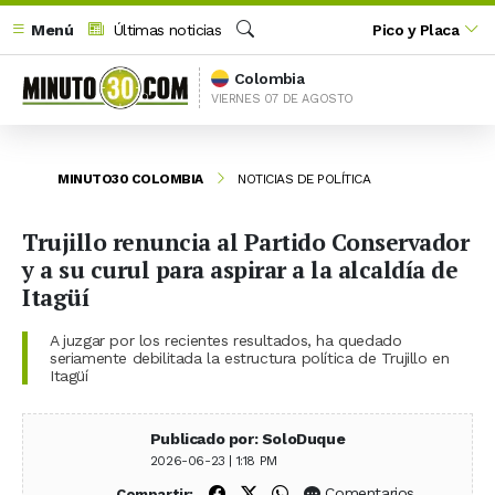
Menú
Últimas noticias
Pico y Placa
Buscar
Colombia
VIERNES 07 DE AGOSTO
MINUTO30 COLOMBIA
NOTICIAS DE POLÍTICA
Trujillo renuncia al Partido Conservador
y a su curul para aspirar a la alcaldía de
Itagüí
A juzgar por los recientes resultados, ha quedado
seriamente debilitada la estructura política de Trujillo en
Itagüí
Publicado por: SoloDuque
2026-06-23 | 1:18 PM
Compartir en Facebook
Compartir en X (Twitter)
Compartir en WhatsApp
Comentarios
Compartir: