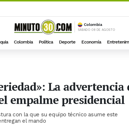
Colombia
SÁBADO 08 DE AGOSTO
quia
Colombia
Política
Deporte
Economía
Entretenim
eriedad»: La advertencia
 el empalme presidencial
stura con la que su equipo técnico asume este
 entregan el mando