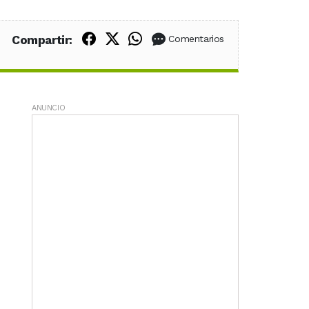
Compartir en Facebook
Compartir en X (Twitter)
Compartir en WhatsApp
Compartir:
Comentarios
ANUNCIO