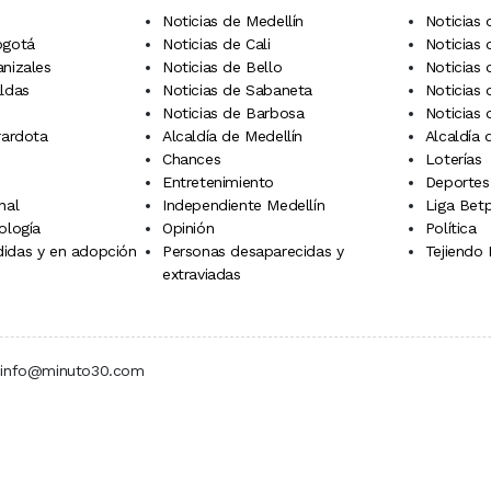
Noticias de Medellín
Noticias 
ogotá
Noticias de Cali
Noticias
anizales
Noticias de Bello
Noticias
aldas
Noticias de Sabaneta
Noticias 
Noticias de Barbosa
Noticias
rardota
Alcaldía de Medellín
Alcaldía
Chances
Loterías
Entretenimiento
Deportes
nal
Independiente Medellín
Liga Betp
ología
Opinión
Política
idas y en adopción
Personas desaparecidas y
Tejiendo
extraviadas
 | info@minuto30.com