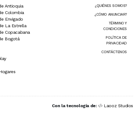
de Antioquia
¿QUIÉNES SOMOS?
 de Colombia
¿CÓMO ANUNCIAR?
 de Envigado
TÉRMINO Y
de La Estrella
CONDICIONES
 de Copacabana
POLÍTICA DE
 de Bogotá
PRIVACIDAD
CONTÁCTENOS
lay
 Hogares
Con la tecnología de:
Laooz Studios