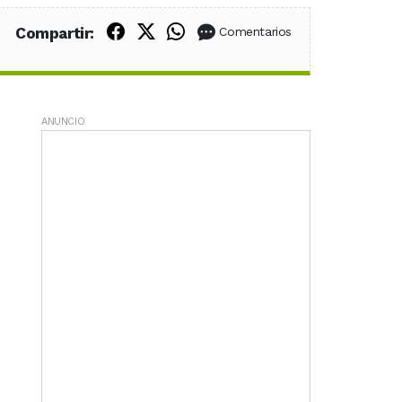
Compartir en Facebook
Compartir en X (Twitter)
Compartir en WhatsApp
Compartir:
Comentarios
ANUNCIO