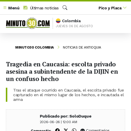
Menú
Últimas noticias
Pico y Placa
Buscar
Colombia
JUEVES 06 DE AGOSTO
MINUTO30 COLOMBIA
NOTICIAS DE ANTIOQUIA
Tragedia en Caucasia: escolta privado
asesina a subintendente de la DIJIN en
un confuso hecho
Tras el ataque ocurrido en Caucasia, el escolta privado fue
capturado en el mismo lugar de los hechos, e incautada el
arma
Publicado por: SoloDuque
2026-06-26 | 12:00 AM
Compartir en Facebook
Compartir en X (Twitter)
Compartir en WhatsApp
Comentarios
Compartir: