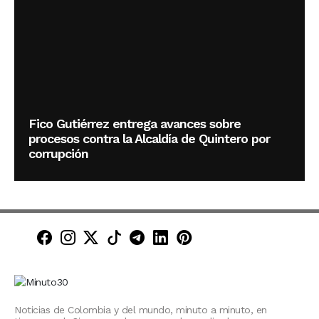
Fico Gutiérrez entrega avances sobre
procesos contra la Alcaldía de Quintero por
corrupción
Minuto30 en Facebook
Minuto30 en Instagram
Minuto30 en X (Twitter)
Minuto30 en TikTok
Canal de Minuto30 en T
Minuto30 en LinkedIn
Minuto30 en Pinte
Noticias de Colombia y del mundo, minuto a minuto, en