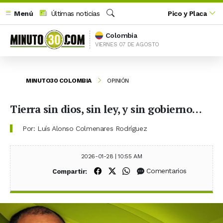
Menú
Últimas noticias
Pico y Placa
Buscar
Colombia
VIERNES 07 DE AGOSTO
MINUTO30 COLOMBIA
OPINIÓN
Tierra sin dios, sin ley, y sin gobierno…
Por: Luís Alonso Colmenares Rodríguez
2026-01-28 | 10:55 AM
Compartir en Facebook
Compartir en X (Twitter)
Compartir en WhatsApp
Comentarios
Compartir: