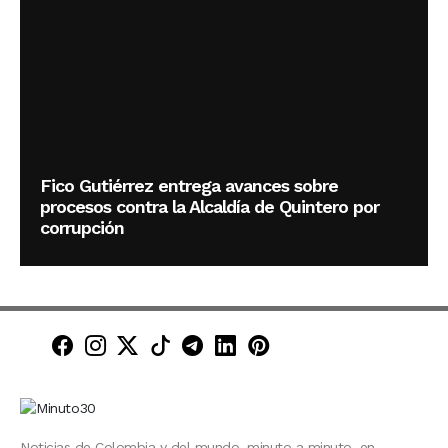
Fico Gutiérrez entrega avances sobre
procesos contra la Alcaldía de Quintero por
corrupción
Minuto30 en Facebook
Minuto30 en Instagram
Minuto30 en X (Twitter)
Minuto30 en TikTok
Canal de Minuto30 en T
Minuto30 en LinkedIn
Minuto30 en Pinte
Noticias de Colombia y del mundo, minuto a minuto, en