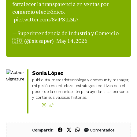
fortalecer la transparencia en ventas por
comercio electrónico.
pic.twitter.com/8vJPStL3L7
— Superintendencia de Industria y Comercio
🇨🇴 (@sicsuper)
May 14, 2026
Sonia López
publicista, mercadotecnóloga y community manager,
mi pasión es entrelazar estrategias creativas con el
poder de la comunicación para ayudar a las personas
y contar sus valiosas historias.
Compartir en Facebook
Compartir en X (Twitter)
Compartir en WhatsApp
Comentarios
Compartir: