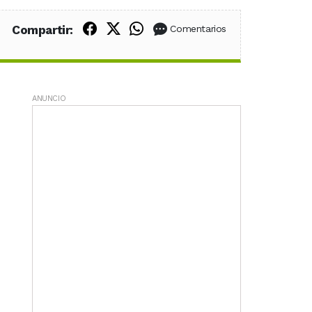
Compartir en Facebook
Compartir en X (Twitter)
Compartir en WhatsApp
Compartir:
Comentarios
ANUNCIO