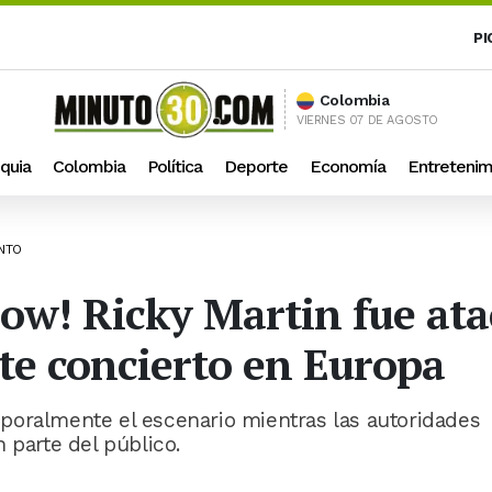
PI
Colombia
VIERNES 07 DE AGOSTO
quia
Colombia
Política
Deporte
Economía
Entretenim
ENTO
how! Ricky Martin fue at
te concierto en Europa
poralmente el escenario mientras las autoridades
 parte del público.