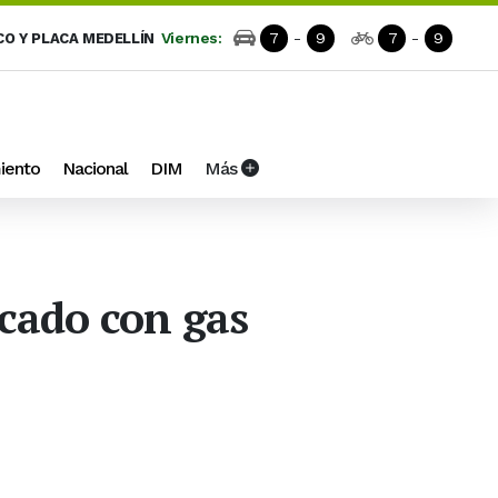
Viernes:
7
-
9
7
-
9
CO Y PLACA MEDELLÍN
iento
Nacional
DIM
Más
acado con gas