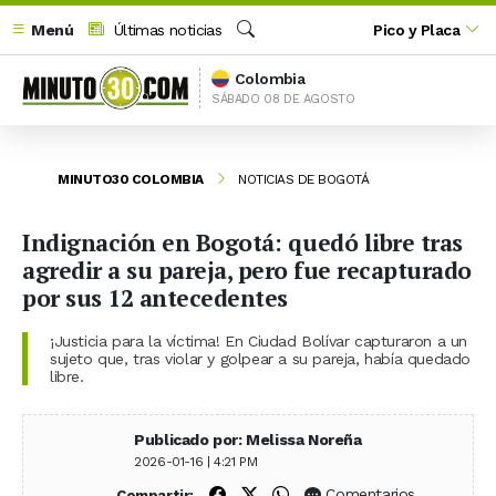
Menú
Últimas noticias
Pico y Placa
Buscar
Colombia
SÁBADO 08 DE AGOSTO
MINUTO30 COLOMBIA
NOTICIAS DE BOGOTÁ
Indignación en Bogotá: quedó libre tras
agredir a su pareja, pero fue recapturado
por sus 12 antecedentes
¡Justicia para la víctima! En Ciudad Bolívar capturaron a un
sujeto que, tras violar y golpear a su pareja, había quedado
libre.
Publicado por: Melissa Noreña
2026-01-16 | 4:21 PM
Compartir en Facebook
Compartir en X (Twitter)
Compartir en WhatsApp
Comentarios
Compartir: