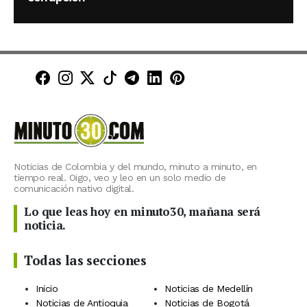
Minuto30 en Facebook
Minuto30 en Instagram
Minuto30 en X (Twitter)
Minuto30 en TikTok
Canal de Minuto30 en T
Minuto30 en LinkedIn
Minuto30 en Pinte
Noticias de Colombia y del mundo, minuto a minuto, en
tiempo real. Oigo, veo y leo en un solo medio de
comunicación nativo digital.
Lo que leas hoy en minuto30, mañana será
noticia.
Todas las secciones
Inicio
Noticias de Medellín
Noticias de Antioquia
Noticias de Bogotá