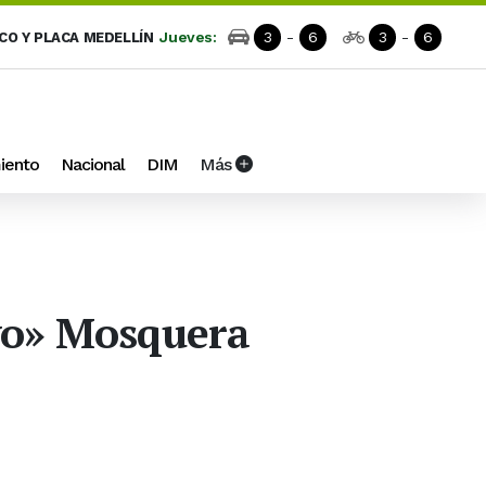
Jueves:
3
-
6
3
-
6
ICO Y PLACA MEDELLÍN
iento
Nacional
DIM
Más
ayo» Mosquera