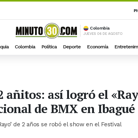
P
Colombia
JUEVES 06 DE AGOSTO
quia
Colombia
Política
Deporte
Economía
Entretenim
2 añitos: así logró el «R
acional de BMX en Ibagué
‘Rayo’ de 2 años se robó el show en el Festival