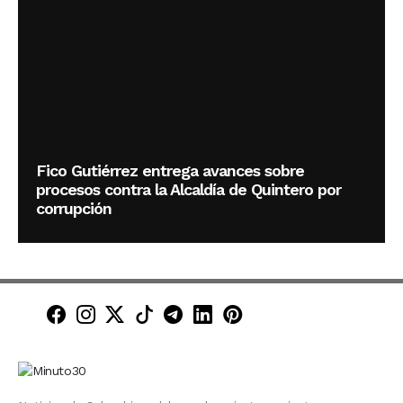
Fico Gutiérrez entrega avances sobre
procesos contra la Alcaldía de Quintero por
corrupción
Minuto30 en Facebook
Minuto30 en Instagram
Minuto30 en X (Twitter)
Minuto30 en TikTok
Canal de Minuto30 en T
Minuto30 en LinkedIn
Minuto30 en Pinte