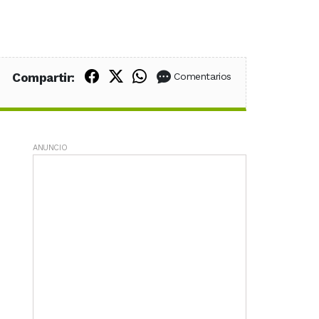
Compartir en Facebook
Compartir en X (Twitter)
Compartir en WhatsApp
Compartir:
Comentarios
ANUNCIO