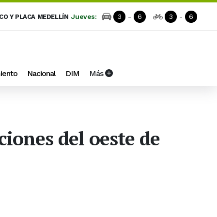
Jueves:
3
-
6
3
-
6
ICO Y PLACA MEDELLÍN
iento
Nacional
DIM
Más
ciones del oeste de