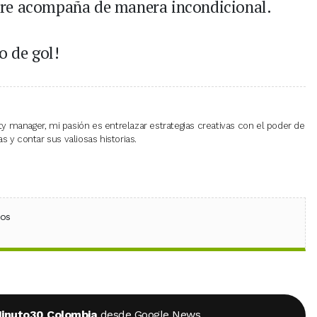
pre acompaña de manera incondicional.
o de gol!
 manager, mi pasión es entrelazar estrategias creativas con el poder de
 y contar sus valiosas historias.
ebook
 (Twitter)
 en WhatsApp
ios
inuto30 Colombia
desde Google News