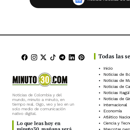
Todas las s
Minuto30 en Facebook
Minuto30 en Instagram
Minuto30 en X (Twitter)
Minuto30 en TikTok
Canal de Minuto30 en
Minuto30 en Linke
Minuto30 en Pin
Inicio
Noticias de B
Noticias de M
Noticias de C
Noticias Itagüí
Noticias de Colombia y del
Noticias de Gi
mundo, minuto a minuto, en
tiempo real. Oigo, veo y leo en un
Internacional
solo medio de comunicación
Economía
nativo digital.
Atlético Nacio
Lo que leas hoy en
Ciencia y Tecn
minuto30, mañana será
Mascotas perd