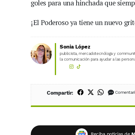
goles para una hinchada que siem
¡El Poderoso ya tiene un nuevo grit
Sonia López
publicista, mercadotecnóloga y community
la comunicación para ayudar a las personas
Compartir en Fac
Compartir en X
Compartir
Compartir:
Comentar
Reciba noticias de
M