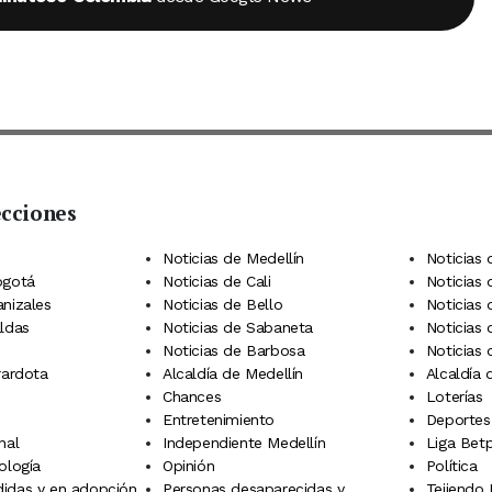
ecciones
 Telegram
dIn
terest
Noticias de Medellín
Noticias 
ogotá
Noticias de Cali
Noticias
anizales
Noticias de Bello
Noticias
aldas
Noticias de Sabaneta
Noticias 
Noticias de Barbosa
Noticias
rardota
Alcaldía de Medellín
Alcaldía
Chances
Loterías
Entretenimiento
Deportes
nal
Independiente Medellín
Liga Betp
ología
Opinión
Política
idas y en adopción
Personas desaparecidas y
Tejiendo