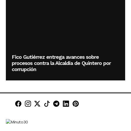
Fico Gutiérrez entrega avances sobre
procesos contra la Alcaldía de Quintero por
corrupción
Minuto30 en Facebook
Minuto30 en Instagram
Minuto30 en X (Twitter)
Minuto30 en TikTok
Canal de Minuto30 en T
Minuto30 en LinkedIn
Minuto30 en Pinte