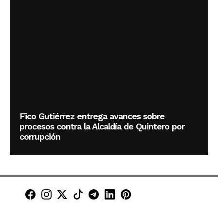
Fico Gutiérrez entrega avances sobre
procesos contra la Alcaldía de Quintero por
corrupción
Minuto30 en Facebook
Minuto30 en Instagram
Minuto30 en X (Twitter)
Minuto30 en TikTok
Canal de Minuto30 en T
Minuto30 en LinkedIn
Minuto30 en Pinte