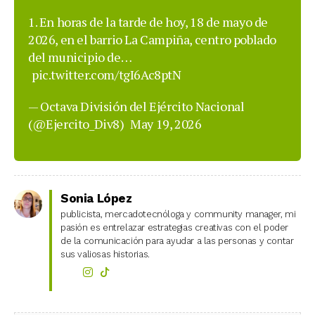
1. En horas de la tarde de hoy, 18 de mayo de
2026, en el barrio La Campiña, centro poblado
del municipio de…
pic.twitter.com/tgI6Ac8ptN
— Octava División del Ejército Nacional
(@Ejercito_Div8)
May 19, 2026
Sonia López
publicista, mercadotecnóloga y community manager, mi
pasión es entrelazar estrategias creativas con el poder
de la comunicación para ayudar a las personas y contar
sus valiosas historias.