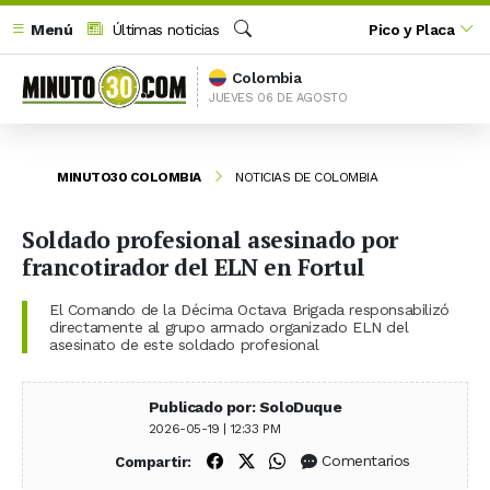
Menú
Últimas noticias
Pico y Placa
Buscar
Colombia
JUEVES 06 DE AGOSTO
MINUTO30 COLOMBIA
NOTICIAS DE COLOMBIA
Soldado profesional asesinado por
francotirador del ELN en Fortul
El Comando de la Décima Octava Brigada responsabilizó
directamente al grupo armado organizado ELN del
asesinato de este soldado profesional
Publicado por: SoloDuque
2026-05-19 | 12:33 PM
Compartir en Facebook
Compartir en X (Twitter)
Compartir en WhatsApp
Comentarios
Compartir: