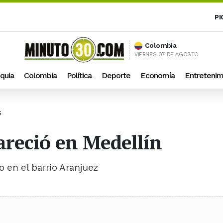
PI
Colombia
VIERNES 07 DE AGOSTO
quia
Colombia
Política
Deporte
Economía
Entretenim
S
areció en Medellín
o en el barrio Aranjuez