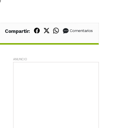
)
Compartir en Facebook
Compartir en X (Twitter)
Compartir en WhatsApp
Compartir:
Comentarios
ANUNCIO