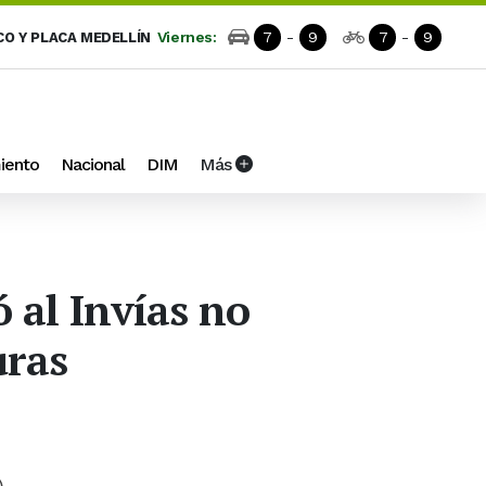
Viernes:
7
-
9
7
-
9
CO Y PLACA MEDELLÍN
iento
Nacional
DIM
Más
 al Invías no
uras