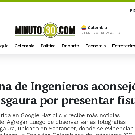
PI
Colombia
VIERNES 07 DE AGOSTO
quia
Colombia
Política
Deporte
Economía
Entretenim
a de Ingenieros aconsejó
isgaura por presentar fis
ida en Google Haz clic y recibe más noticias
. Agregar Luego de observar varias fotografías
gaura, ubicado en Santander, donde se evidencian