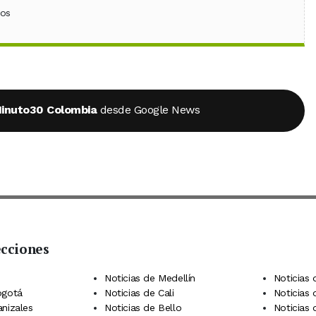
ebook
 (Twitter)
 en WhatsApp
ios
inuto30 Colombia
desde Google News
ecciones
 Telegram
dIn
terest
Noticias de Medellín
Noticias 
ogotá
Noticias de Cali
Noticias
anizales
Noticias de Bello
Noticias