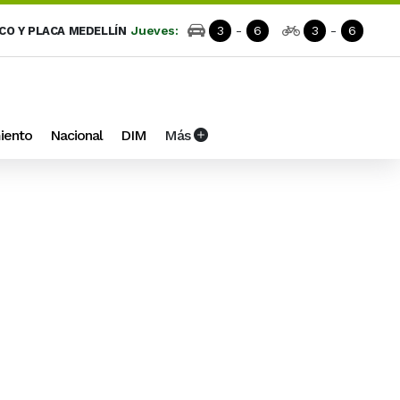
Jueves:
3
-
6
3
-
6
ICO Y PLACA MEDELLÍN
iento
Nacional
DIM
Más