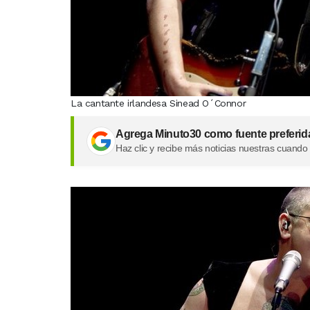
La cantante irlandesa Sinead O´Connor
Agrega Minuto30 como fuente preferid
Haz clic y recibe más noticias nuestras cuando