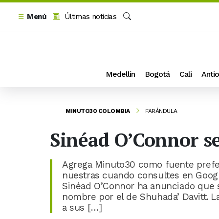
Menú
Últimas noticias
Buscar
Medellín
Bogotá
Cali
Antio
MINUTO30 COLOMBIA
FARÁNDULA
Sinéad O’Connor se
Agrega Minuto30 como fuente prefer
nuestras cuando consultes en Google
Sinéad O’Connor ha anunciado que s
nombre por el de Shuhada’ Davitt. La
a sus […]