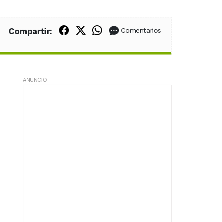
Compartir en Facebook
Compartir en X (Twitter)
Compartir en WhatsApp
Compartir:
Comentarios
ANUNCIO