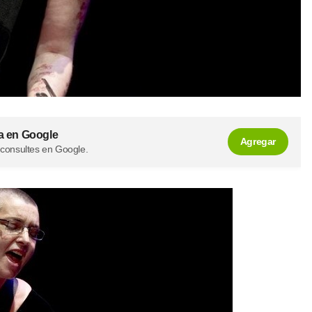
a en Google
Agregar
 consultes en Google.